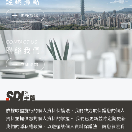
經銷據點
更多據點
CONTACT US
聯絡我們
立即洽詢
依據歐盟施行的個人資料保護法，我們致力於保護您的個人
ADD :
500彰化縣彰化市彰南路二段260號
FACTORY :
南投市南崗工業區成功三路323號
資料並提供您對個人資料的掌握。 我們已更新並將定期更新
TEL :
04-7383991
FAX :
04-7387790
我們的隱私權政策，以遵循該個人資料保護法。請您參照我