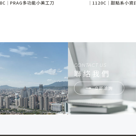
08C│PRAG多功能小美工刀
│1120C│甜點系小資
CONTACT US
聯絡我們
立即洽詢