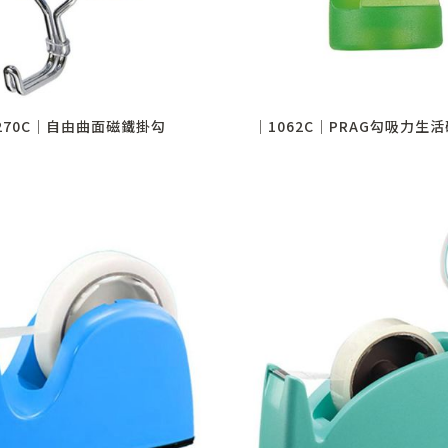
270C│自由曲面磁鐵掛勾
│1062C│PRAG勾吸力生