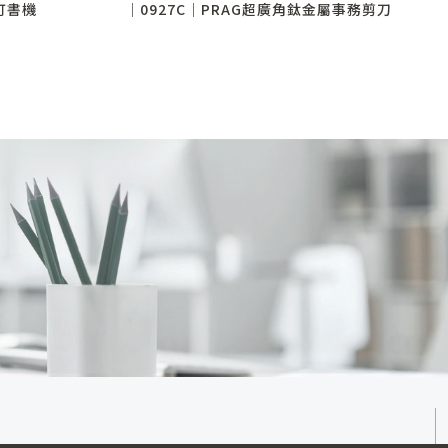
訂書機
│0927C│PRAG超廣角鈦金屬事務剪刀