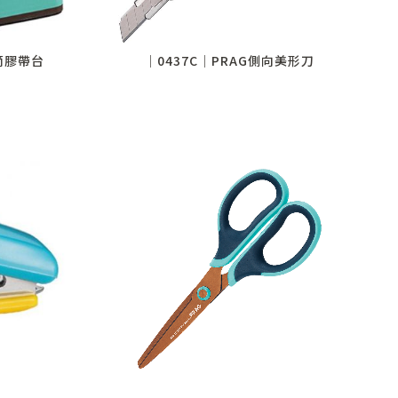
筆筒膠帶台
│0437C│PRAG側向美形刀