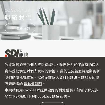
CONTACT US
聯絡我們
立即洽詢
依據歐盟施行的個人資料保護法，我們致力於保護您的個人
ADD :
500彰化縣彰化市彰南路二段260號
FACTORY :
南投市南崗工業區成功三路323號
資料並提供您對個人資料的掌握。 我們已更新並將定期更新
TEL :
04-7383991
FAX :
04-7387790
我們的隱私權政策，以遵循該個人資料保護法。請您參照我
們最新版的
隱私權聲明
。
繁體中文
本網站使用cookies以提供更好的瀏覽體驗。如需了解更多
關於本網站如何使用cookies 請按
這裏
。
GO TOP
Copyright © 2023 - SDI Group. All right reserved.
隱私權政策