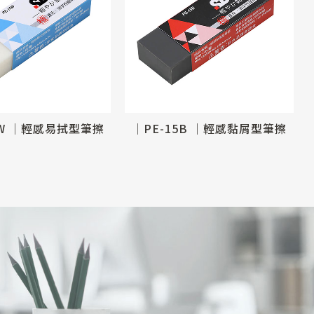
5W │輕感易拭型筆擦
│PE-15B │輕感黏屑型筆擦