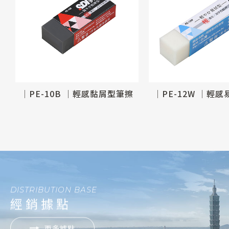
兩用修正帶塑膠擦補充包(5入)
│PE-10B │輕感黏屑型筆擦
│PE-12W │輕
DISTRIBUTION BASE
經銷據點
更多據點