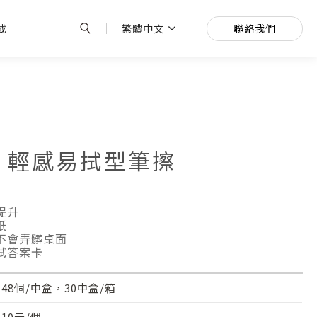
繁體中文
聯絡我們
載
 │輕感易拭型筆擦
提升
紙
不會弄髒桌面
拭答案卡
48個/中盒，30中盒/箱
10元/個