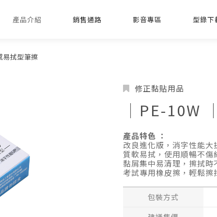
產品介紹
銷售通路
影音專區
型錄下
輕感易拭型筆擦
修正黏貼用品
│PE-10W
產品特色 ：
改良進化版，消字性能大
質軟易拭，使用順暢不傷
黏屑集中易清理，擦拭時
考試專用橡皮擦，輕鬆擦
包裝方式
建議售價