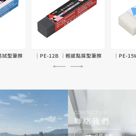
感易拭型筆擦
│PE-12B │輕感黏屑型筆擦
│PE-1
CONTACT US
聯絡我們
立即洽詢