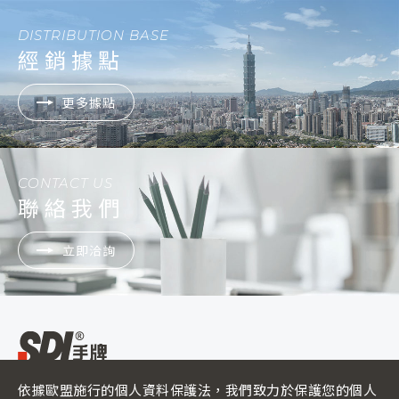
DISTRIBUTION BASE
經銷據點
更多據點
CONTACT US
聯絡我們
立即洽詢
依據歐盟施行的個人資料保護法，我們致力於保護您的個人
ADD :
500彰化縣彰化市彰南路二段260號