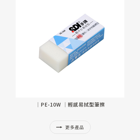
│GPE-05│i-PULO雙主修兩用修正帶塑膠擦補充包(5入)
│PE-10W │輕感易拭型筆擦
更多產品