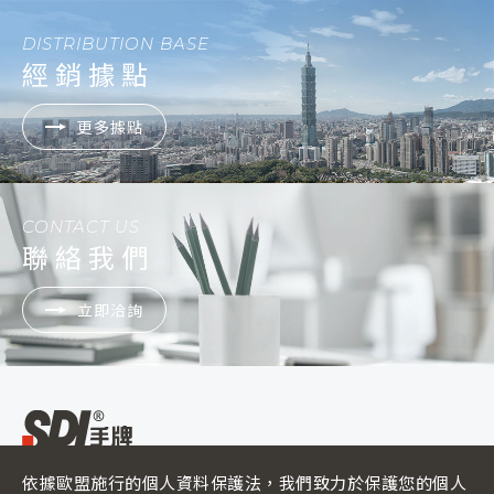
DISTRIBUTION BASE
經銷據點
更多據點
CONTACT US
聯絡我們
立即洽詢
依據歐盟施行的個人資料保護法，我們致力於保護您的個人
ADD :
500彰化縣彰化市彰南路二段260號