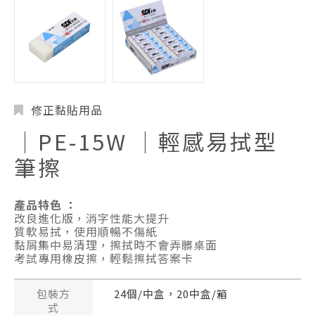
修正黏貼用品
│PE-15W │輕感易拭型
筆擦
產品特色 ：
改良進化版，消字性能大提升
質軟易拭，使用順暢不傷紙
黏屑集中易清理，擦拭時不會弄髒桌面
考試專用橡皮擦，輕鬆擦拭答案卡
包裝方
24個/中盒，20中盒/箱
式