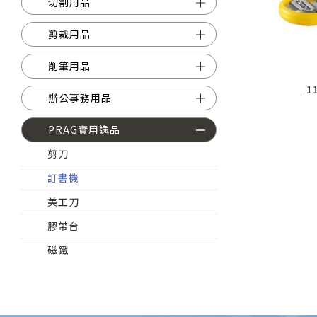
切割用品
剪裁用品
削筆用品
│1
辦公事務用品
PRAG實用逸品
剪刀
訂書機
美工刀
膠帶台
磁鐵